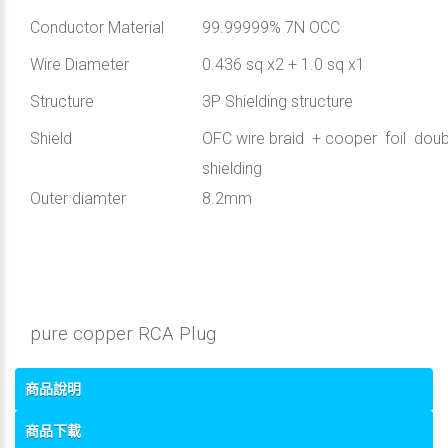
Conductor Material
99.99999% 7N OCC
Wire Diameter
0.436 sq x2 + 1.0 sq x1
Structure
3P Shielding structure
Shield
OFC wire braid + cooper foil doub
shielding
Outer diamter
8.2mm
pure copper RCA Plug
商品說明
商品下載