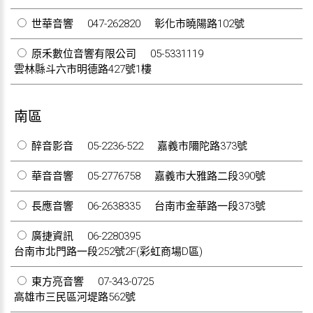
世華音響
047-262820
彰化市曉陽路102號
原禾數位音響有限公司
05-5331119
雲林縣斗六市明德路427號1樓
南區
醉音影音
05-2236-522
嘉義市隬陀路373號
華音音響
05-2776758
嘉義市大雅路二段390號
長應音響
06-2638335
台南市金華路一段373號
廣捷資訊
06-2280395
台南市北門路一段252號2F(彩虹商場D區)
東方亮音響
07-343-0725
高雄市三民區河堤路562號