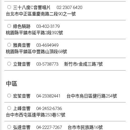
三十八度C音響唱片
02 2307 6420
台北市中正區重慶南路二段90之一號
綠色騎跡
03-402-3179
桃園縣平鎮市延平路2段392號
雅典音響
03-4694949
桃園縣平鎮區中豐路山頂段68號
立聲音響
03-5738773
新竹市r金成三路7號
中區
宏笙音響
04-23382441
台中市烏日區健行路254號
上峰音響
04-2452-6736
台中市西屯區逢甲路253巷57號
弘達音響
04-2227-7267
台市市民族路16號